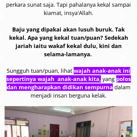
perkara sunat saja. Tapi pahalanya kekal sampai
kiamat, insya'Allah.
Baju yang dipakai akan lusuh buruk. Tak
kekal. Apa yang kekal tuan/puan? Sedekah
jariah iaitu wakaf kekal dulu, kini dan
selama-lamanya.
Sungguh tuan/puan, lihat
wajah anak-anak ini
sepertinya wajah anak-anak kita,
yang
polos
dan mengharapkan didikan sempurna
dalam
menjadi insan berguna kelak.